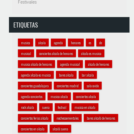
Festivales
ETIQUETAS
musica
alcala
agenda
henares
es
de
musical
conciertos alcala de henares
alcala es musica
musica alcala de henares
agenda musical
alcala de henares
agenda alcala es musica
bares alcala
bar alcala
conciertos guadalajara
conciertos madrid
sala oxido
agenda conciertos
musica alcala
conciertos alcala
rock alcala
suena
festival
musica en alcala
conciertos ferias alcala
nochessementales
bares alcalá de henares
conciertos en alcala
alcalá suena