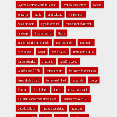
Ayuntamiento de Alcalá de Henares
noches de sementales
bandas
concurso
gratis
cuatroplazas
monkey man
sala amazonia
agenda semanal
conciertos en el corredor
malevaje
tropa do carallo
flecha
conciertos ferias gratis alcala
marcha zombie
renacuajos
sandungaia
Sziget
alcalaisblack
Hostel Complutum
La Dulce harley
amazonia
Alcalá no suena
Alcalá suena 2025
semana santa
las noches de sementales
ferias alcala 2025
barrence whitfield
agua rata
love yi
Ly raine
luis de diego
jarana
gipsy power band
ayuntamiento cancela alcala suena
marcha zombie 2025
agenda cultural
música guadalajara
asamblea