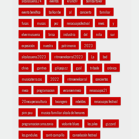
alcalasuena24
eventos
krunch!
bombartaker
evento benéfico
balkaribe
al
concierto
familiar
fusas
musas
pez
renacuajosfestival
reves
y
elvermusuena
brisa
industria
del
niña
sur
exposición
nuestra
patrimonio
2023
alcalasuena2023
ritmoenelcorral2023
La
bad
chiva
gantiva
gilipojazz
gyal
tribade
crónica
musicaterrazas
2022
ritmoenelcorral
conciertos
meco
programacion
veranoenmeco
renacuajos21
20recuperacultura
twangero
rebeldes
renacuajos festival
pim pau
musica familiar alcala de henares
programacion amazonia
violante blues
los jaleo
gizzard
los gandules
santi campillo
cancelación festival