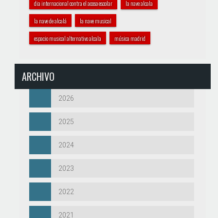
dia internacional contra el acoso escolar
la nave alcala
la nave de alcalá
la nave musical
espacio musical alternativo alcala
música madrid
ARCHIVO
2026
2025
2024
2023
2022
2021