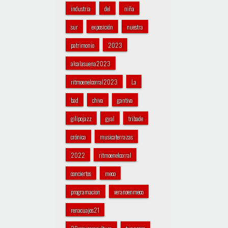
industria
del
niña
sur
exposición
nuestra
patrimonio
2023
alcalasuena2023
ritmoenelcorral2023
La
bad
chiva
gantiva
gilipojazz
gyal
tribade
crónica
musicaterrazas
2022
ritmoenelcorral
conciertos
meco
programacion
veranoenmeco
renacuajos21