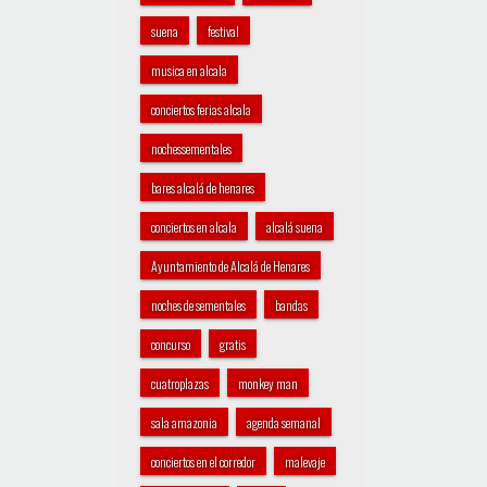
suena
festival
musica en alcala
conciertos ferias alcala
nochessementales
bares alcalá de henares
conciertos en alcala
alcalá suena
Ayuntamiento de Alcalá de Henares
noches de sementales
bandas
concurso
gratis
cuatroplazas
monkey man
sala amazonia
agenda semanal
conciertos en el corredor
malevaje