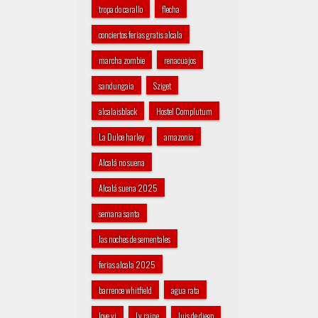
tropa do carallo
flecha
conciertos ferias gratis alcala
marcha zombie
renacuajos
sandungaia
Sziget
alcalaisblack
Hostel Complutum
La Dulce harley
amazonia
Alcalá no suena
Alcalá suena 2025
semana santa
las noches de sementales
ferias alcala 2025
barrence whitfield
agua rata
love yi
Ly raine
luis de diego