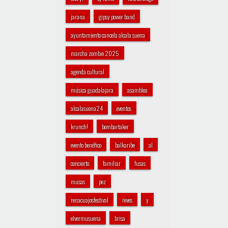
jarana
gipsy power band
ayuntamiento cancela alcala suena
marcha zombie 2025
agenda cultural
música guadalajara
asamblea
alcalasuena24
eventos
krunch!
bombartaker
evento benéfico
balkaribe
al
concierto
familiar
fusas
musas
pez
renacuajosfestival
reves
y
elvermusuena
brisa