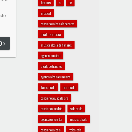
henares
es
de
musical
sto
conciertos alcala de henares
alcala es musica
DO
musica alcala de henares
agenda musical
alcala de henares
agenda alcala es musica
bares alcala
bar alcala
conciertos guadalajara
conciertos madrid
sala oxido
agenda conciertos
musica alcala
conciertos alcala
rock alcala