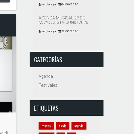
sergionoya
04/06/2026
AGENDA MUSICAL 28 DE
MAYO AL 3 DE JUNIO 2026
sergionoya
28/05/2026
CATEGORÍAS
Agenda
Festivales
ETIQUETAS
musica
alcala
agenda
valdi