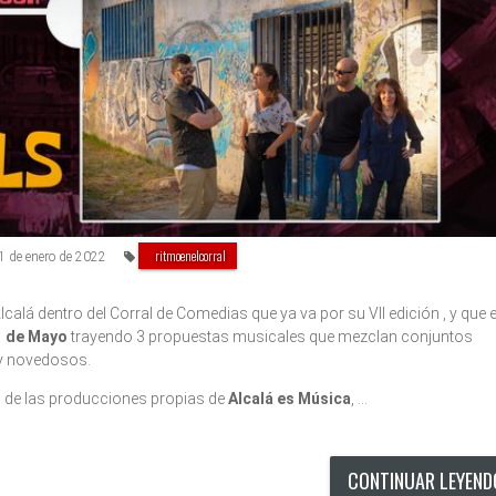
ritmoenelcorral
 de enero de 2022
lcalá dentro del Corral de Comedias que ya va por su VII edición , y que 
 1 de Mayo
trayendo 3 propuestas musicales que mezclan conjuntos
 y novedosos.
o de las producciones propias de
Alcalá es Música
, …
CONTINUAR LEYEN