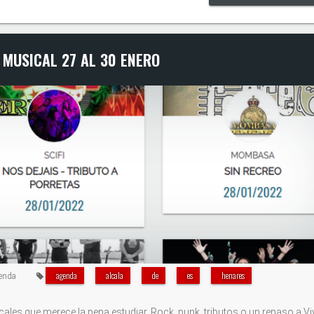
 MUSICAL 27 AL 30 ENERO
agenda
alcala
de
es
henares
enda
s que merece la pena estudiar. Rock, punk, tributos o un repaso a Vi