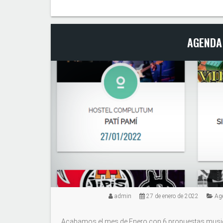
AGENDA
admin
27 de enero de 2022
Ag
Acabamos el mes de Enero con 6 propuestas musicale