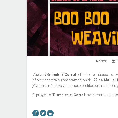
admin
31
Vuelve
#RitmoEnElCorral
, el ciclo de músicos de A
año concentra su programación del
29 de Abril al
jóvenes, músicos veteranos o estilos diferenciales
El proyecto “
Ritmo en el Corral
” se enmarca dentr