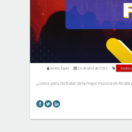
musica a
alvaro_lopez
24 de abril de 2025
¿Listos para disfrutar de la mejor música en Alcalá