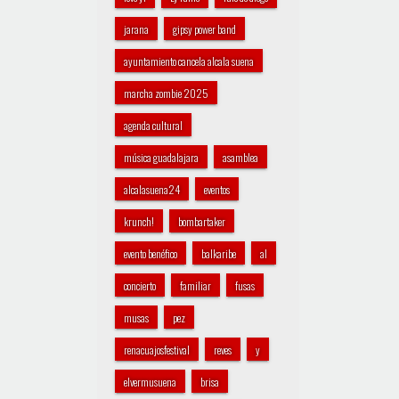
jarana
gipsy power band
ayuntamiento cancela alcala suena
marcha zombie 2025
agenda cultural
música guadalajara
asamblea
alcalasuena24
eventos
krunch!
bombartaker
evento benéfico
balkaribe
al
concierto
familiar
fusas
musas
pez
renacuajosfestival
reves
y
elvermusuena
brisa