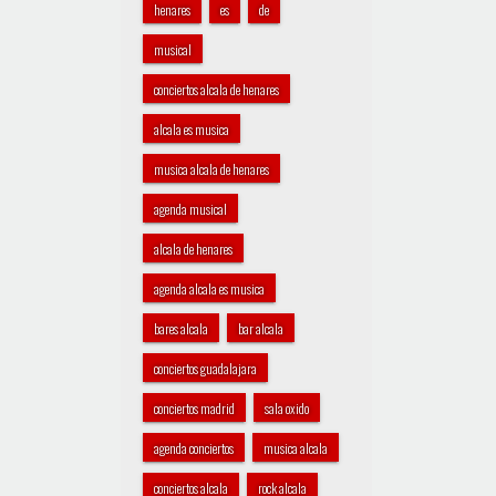
henares
es
de
musical
conciertos alcala de henares
alcala es musica
musica alcala de henares
agenda musical
alcala de henares
agenda alcala es musica
bares alcala
bar alcala
conciertos guadalajara
conciertos madrid
sala oxido
agenda conciertos
musica alcala
conciertos alcala
rock alcala