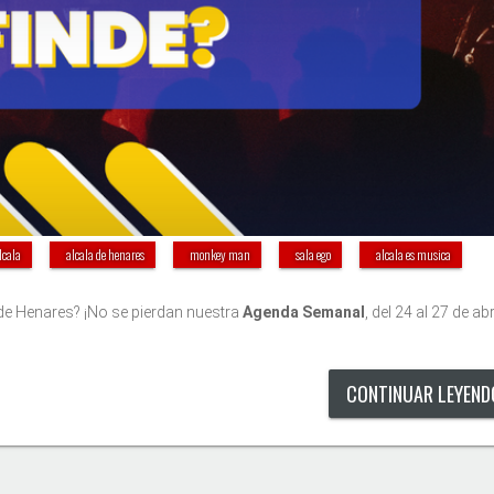
lcala
alcala de henares
monkey man
sala ego
alcala es musica
 de Henares? ¡No se pierdan nuestra
Agenda Semanal
, del 24 al 27 de abri
CONTINUAR LEYEN