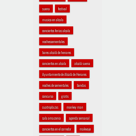
suena
festival
musica en alcala
conciertos ferias alcala
nochessementales
bares alcalá de henares
conciertos en alcala
alcalá suena
Ayuntamiento de Alcalá de Henares
noches de sementales
bandas
concurso
gratis
cuatroplazas
monkey man
sala amazonia
agenda semanal
conciertos en el corredor
malevaje