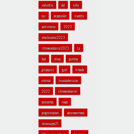
industria
del
niña
sur
exposición
nuestra
patrimonio
2023
alcalasuena2023
ritmoenelcorral2023
La
bad
chiva
gantiva
gilipojazz
gyal
tribade
crónica
musicaterrazas
2022
ritmoenelcorral
conciertos
meco
programacion
veranoenmeco
renacuajos21