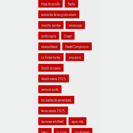
tropa do carallo
flecha
conciertos ferias gratis alcala
marcha zombie
renacuajos
sandungaia
Sziget
alcalaisblack
Hostel Complutum
La Dulce harley
amazonia
Alcalá no suena
Alcalá suena 2025
semana santa
las noches de sementales
ferias alcala 2025
barrence whitfield
agua rata
love yi
Ly raine
luis de diego