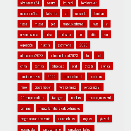
alcalasuena24
eventos
krunch!
bombartaker
evento benéfico
balkaribe
al
concierto
familiar
fusas
musas
pez
renacuajosfestival
reves
y
elvermusuena
brisa
industria
del
niña
sur
exposición
nuestra
patrimonio
2023
alcalasuena2023
ritmoenelcorral2023
La
bad
chiva
gantiva
gilipojazz
gyal
tribade
crónica
musicaterrazas
2022
ritmoenelcorral
conciertos
meco
programacion
veranoenmeco
renacuajos21
20recuperacultura
twangero
rebeldes
renacuajos festival
pim pau
musica familiar alcala de henares
programacion amazonia
violante blues
los jaleo
gizzard
los gandules
santi campillo
cancelación festival