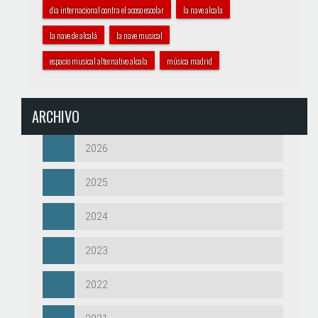
dia internacional contra el acoso escolar
la nave alcala
la nave de alcalá
la nave musical
espacio musical alternativo alcala
música madrid
ARCHIVO
2026
2025
2024
2023
2022