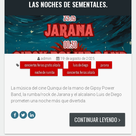
LAS NOCHES DE SEMENTALES.
admin
19 de agosto de 2025
conciertos ferias gratis alcala
luis de diego
jarana
noche de rumba
conciertos ferias alcala
La música del cine Quinqui de la mano de Gipsy Power
Band, la rumba/rock de Jarana y el alcalaino Luis de Diego
prometen una noche más que divertida.
CONTINUAR LEYENDO