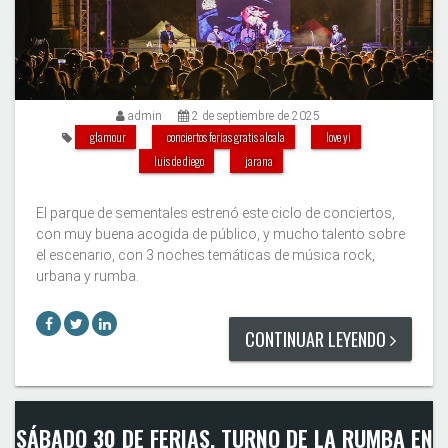
admin
2 de septiembre de 2025
glamour
conciertos ferias gratis alcala
love yi
luis de diego
jarana
El parque de sementales estrenó este ciclo de conciertos,
con muy buena acogida de público, y mucho talento sobre
el escenario, con 3 noches temáticas de música rock,
urbana y rumba.
CONTINUAR LEYENDO
SÁBADO 30 DE FERIAS. TURNO DE LA RUMBA EN