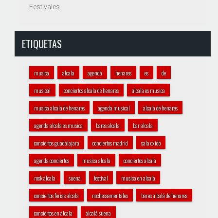
Festivales
ETIQUETAS
musica
alcala
agenda
henares
es
de
musical
conciertos alcala de henares
alcala es musica
musica alcala de henares
agenda musical
alcala de henares
agenda alcala es musica
bares alcala
bar alcala
conciertos guadalajara
conciertos madrid
sala oxido
agenda conciertos
musica alcala
conciertos alcala
rock alcala
suena
festival
musica en alcala
conciertos ferias alcala
nochessementales
bares alcalá de henares
conciertos en alcala
alcalá suena