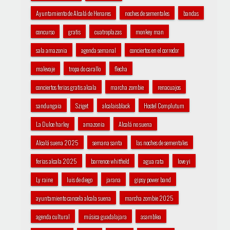
Ayuntamiento de Alcalá de Henares
noches de sementales
bandas
concurso
gratis
cuatroplazas
monkey man
sala amazonia
agenda semanal
conciertos en el corredor
malevaje
tropa do carallo
flecha
conciertos ferias gratis alcala
marcha zombie
renacuajos
sandungaia
Sziget
alcalaisblack
Hostel Complutum
La Dulce harley
amazonia
Alcalá no suena
Alcalá suena 2025
semana santa
las noches de sementales
ferias alcala 2025
barrence whitfield
agua rata
love yi
Ly raine
luis de diego
jarana
gipsy power band
ayuntamiento cancela alcala suena
marcha zombie 2025
agenda cultural
música guadalajara
asamblea