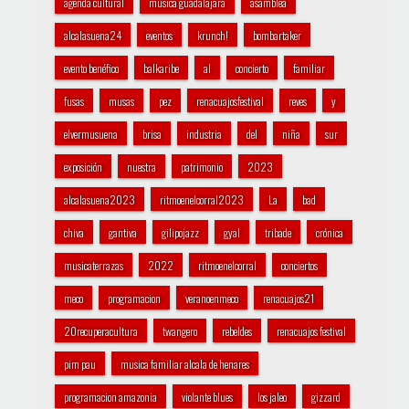
agenda cultural
música guadalajara
asamblea
alcalasuena24
eventos
krunch!
bombartaker
evento benéfico
balkaribe
al
concierto
familiar
fusas
musas
pez
renacuajosfestival
reves
y
elvermusuena
brisa
industria
del
niña
sur
exposición
nuestra
patrimonio
2023
alcalasuena2023
ritmoenelcorral2023
La
bad
chiva
gantiva
gilipojazz
gyal
tribade
crónica
musicaterrazas
2022
ritmoenelcorral
conciertos
meco
programacion
veranoenmeco
renacuajos21
20recuperacultura
twangero
rebeldes
renacuajos festival
pim pau
musica familiar alcala de henares
programacion amazonia
violante blues
los jaleo
gizzard