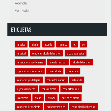
Agenda
Festivales
ETIQUETAS
musica
alcala
agenda
henares
es
de
musical
conciertos alcala de henares
alcala es musica
musica alcala de henares
agenda musical
alcala de henares
agenda alcala es musica
bares alcala
bar alcala
conciertos guadalajara
conciertos madrid
sala oxido
agenda conciertos
musica alcala
conciertos alcala
rock alcala
suena
festival
musica en alcala
conciertos ferias alcala
nochessementales
bares alcalá de henares