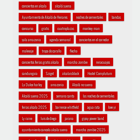
conciertos en alcala
alcalá suena
Ayuntamiento de Alcalá de Henares
noches de sementales
bandas
concurso
gratis
cuatroplazas
monkey man
sala amazonia
agenda semanal
conciertos en el corredor
malevaje
tropa do carallo
flecha
conciertos ferias gratis alcala
marcha zombie
renacuajos
sandungaia
Sziget
alcalaisblack
Hostel Complutum
La Dulce harley
amazonia
Alcalá no suena
Alcalá suena 2025
semana santa
las noches de sementales
ferias alcala 2025
barrence whitfield
agua rata
love yi
Ly raine
luis de diego
jarana
gipsy power band
ayuntamiento cancela alcala suena
marcha zombie 2025