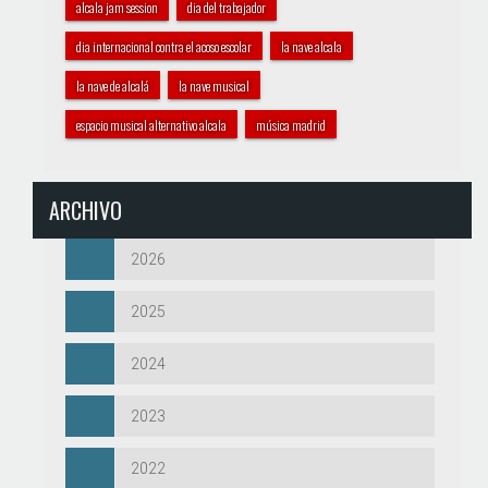
alcala jam session
dia del trabajador
dia internacional contra el acoso escolar
la nave alcala
la nave de alcalá
la nave musical
espacio musical alternativo alcala
música madrid
ARCHIVO
2026
2025
2024
2023
2022