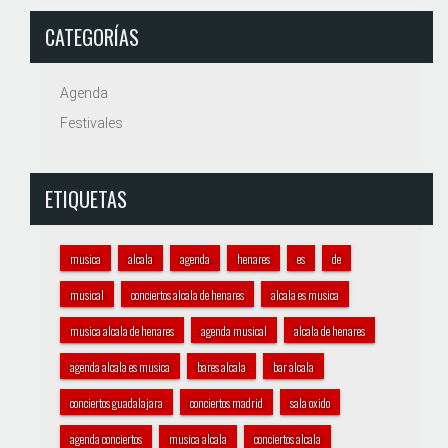
CATEGORÍAS
Agenda
Festivales
ETIQUETAS
musica
alcala
agenda
henares
es
de
musical
conciertos alcala de henares
alcala es musica
musica alcala de henares
agenda musical
alcala de henares
agenda alcala es musica
bares alcala
bar alcala
conciertos guadalajara
conciertos madrid
sala oxido
agenda conciertos
musica alcala
conciertos alcala