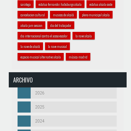
saratoga
estatua fernando i habsburgo alcala
estatua alcala coste
cancelacion cultural
musicos de alcalá
pleno municipal alcala
alcala jam session
dia del trabajador
dia internacional contra el acoso escolar
la nave alcala
la nave de alcalá
la nave musical
espacio musical alternativo alcala
música madrid
ARCHIVO
2026
2025
2024