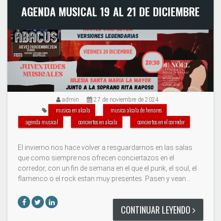
AGENDA MUSICAL 19 AL 21 DE DICIEMBRE
admin
27 de noviembre de 2024
musica en alcala
musica alcala de henares
agenda musical
conciertos en alcala
conciertos en el corredor
El invierno nos hace volver a resguardarnos en las salas
que como siempre nos ofrecen conciertazos en el
corredor, con un fin de semana en el que el punk, el soul, el
flamenco o el rock estan muy presentes. Pasen y vean...
CONTINUAR LEYENDO