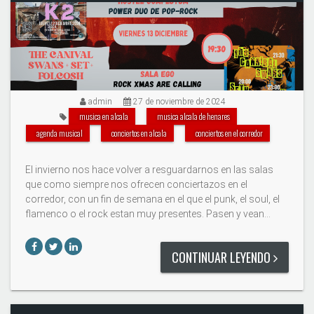
admin
27 de noviembre de 2024
musica en alcala
musica alcala de henares
agenda musical
conciertos en alcala
conciertos en el corredor
El invierno nos hace volver a resguardarnos en las salas
que como siempre nos ofrecen conciertazos en el
corredor, con un fin de semana en el que el punk, el soul, el
flamenco o el rock estan muy presentes. Pasen y vean...
CONTINUAR LEYENDO