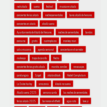
rock alcala
suena
festival
musica en alcala
conciertos ferias alcala
nochessementales
bares alcalá de henares
conciertos en alcala
alcalá suena
Ayuntamiento de Alcalá de Henares
noches de sementales
bandas
concurso
gratis
cuatroplazas
monkey man
sala amazonia
agenda semanal
conciertos en el corredor
malevaje
tropa do carallo
flecha
conciertos ferias gratis alcala
marcha zombie
renacuajos
sandungaia
Sziget
alcalaisblack
Hostel Complutum
La Dulce harley
amazonia
Alcalá no suena
Alcalá suena 2025
semana santa
las noches de sementales
ferias alcala 2025
barrence whitfield
agua rata
love yi