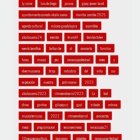
Ly raine
luis de diego
jarana
gipsy power band
ayuntamiento cancela alcala suena
marcha zombie 2025
agenda cultural
música guadalajara
asamblea
alcalasuena24
eventos
krunch!
bombartaker
evento benéfico
balkaribe
al
concierto
familiar
fusas
musas
pez
renacuajosfestival
reves
y
elvermusuena
brisa
industria
del
niña
sur
exposición
nuestra
patrimonio
2023
alcalasuena2023
ritmoenelcorral2023
La
bad
chiva
gantiva
gilipojazz
gyal
tribade
crónica
musicaterrazas
2022
ritmoenelcorral
conciertos
meco
programacion
veranoenmeco
renacuajos21
20recuperacultura
twangero
rebeldes
renacuajos festival