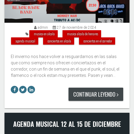
admin
27 de noviembre de 2024
musica en alcala
musica alcala de henares
agenda musical
conciertos en alcala
conciertos en el corredor
El invierno nos hace volver a resguardarnos en las salas
que como siempre nos ofrecen conciertazos en el
corredor, con un fin de semana en el que el punk, el soul, el
flamenco o el rock estan muy presentes. Pasen y vean...
CONTINUAR LEYENDO
AGENDA MUSICAL 12 AL 15 DE DICIEMBRE