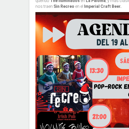
querido
The Iluminados
en
La Paloma
, y más clási
nos traen
Sin Recreo
en el
Imperial Craft Beer.