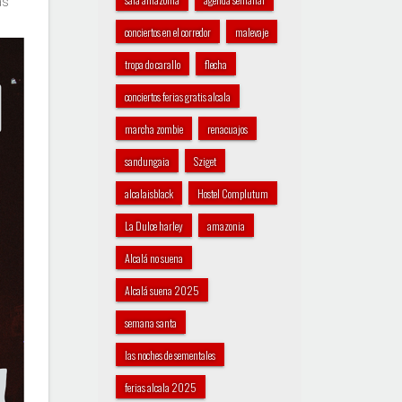
as
conciertos en el corredor
malevaje
tropa do carallo
flecha
conciertos ferias gratis alcala
marcha zombie
renacuajos
sandungaia
Sziget
alcalaisblack
Hostel Complutum
La Dulce harley
amazonia
Alcalá no suena
Alcalá suena 2025
semana santa
las noches de sementales
ferias alcala 2025