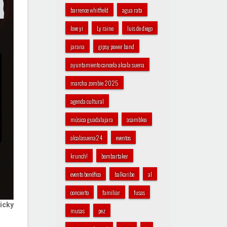
barrence whitfield
agua rata
love yi
Ly raine
luis de diego
jarana
gipsy power band
ayuntamiento cancela alcala suena
marcha zombie 2025
agenda cultural
música guadalajara
asamblea
alcalasuena24
eventos
krunch!
bombartaker
evento benéfico
balkaribe
al
concierto
familiar
fusas
icky
musas
pez