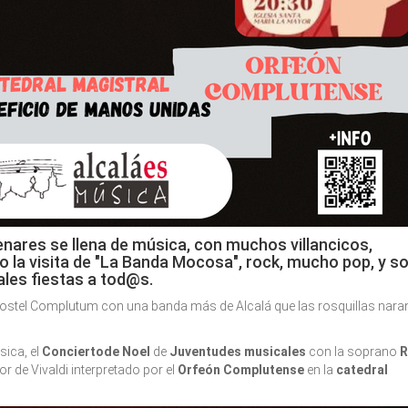
 Henares se llena de música, con muchos villancicos,
la visita de "La Banda Mocosa", rock, mucho pop, y s
ales fiestas a tod@s.
stel Complutum con una banda más de Alcalá que las rosquillas naran
ica, el
Conciertode Noel
de
Juventudes musicales
con la soprano
R
or de Vivaldi interpretado por el
Orfeón Complutense
en la
catedral