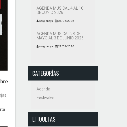
AGENDA MUSICAL 4 AL 10
DE JUNIO 2026
sergionoya
04/06/2026
AGENDA MUSICAL 28 DE
MAYO AL 3 DE JUNIO 2026
sergionoya
28/05/2026
CATEGORÍAS
obre
Agenda
jas,
Festivales
ita
ETIQUETAS