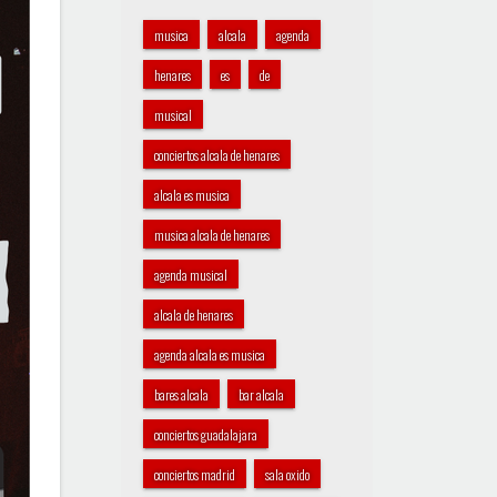
musica
alcala
agenda
henares
es
de
musical
conciertos alcala de henares
alcala es musica
musica alcala de henares
agenda musical
alcala de henares
agenda alcala es musica
bares alcala
bar alcala
conciertos guadalajara
conciertos madrid
sala oxido