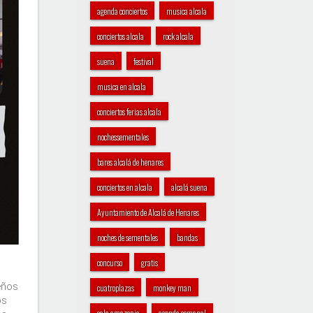
agenda conciertos
musica alcala
conciertos alcala
rock alcala
suena
festival
musica en alcala
conciertos ferias alcala
nochessementales
bares alcalá de henares
conciertos en alcala
alcalá suena
Ayuntamiento de Alcalá de Henares
noches de sementales
bandas
concurso
gratis
eños
cuatroplazas
monkey man
os
sala amazonia
agenda semanal