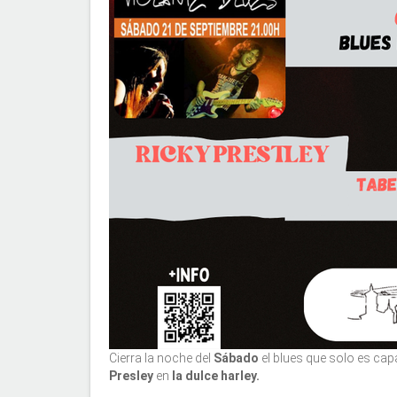
Cierra la noche del
Sábado
el blues que solo es ca
Presley
en
la dulce harley.