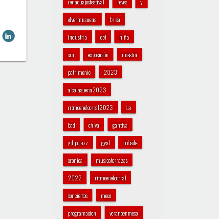
renacuajosfestival
reves
y
elvermusuena
brisa
industria
del
niña
sur
exposición
nuestra
patrimonio
2023
alcalasuena2023
ritmoenelcorral2023
La
bad
chiva
gantiva
gilipojazz
gyal
tribade
crónica
musicaterrazas
2022
ritmoenelcorral
conciertos
meco
programacion
veranoenmeco