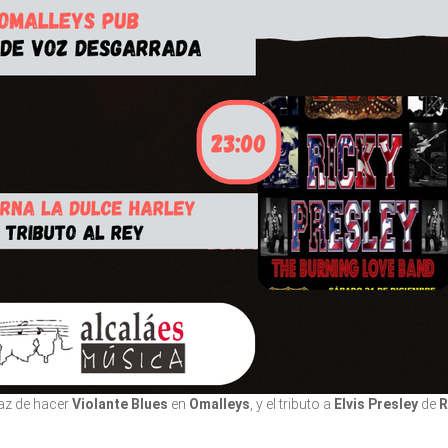
paz de hacer
Violante Blues
en
Omalleys
, y el tributo a
Elvis Presley
de
R