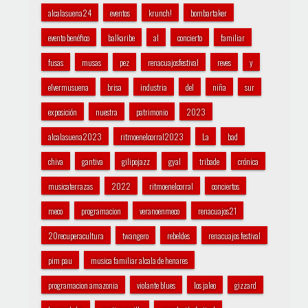
alcalasuena24
eventos
krunch!
bombartaker
evento benéfico
balkaribe
al
concierto
familiar
fusas
musas
pez
renacuajosfestival
reves
y
elvermusuena
brisa
industria
del
niña
sur
exposición
nuestra
patrimonio
2023
alcalasuena2023
ritmoenelcorral2023
La
bad
chiva
gantiva
gilipojazz
gyal
tribade
crónica
musicaterrazas
2022
ritmoenelcorral
conciertos
meco
programacion
veranoenmeco
renacuajos21
20recuperacultura
twangero
rebeldes
renacuajos festival
pim pau
musica familiar alcala de henares
programacion amazonia
violante blues
los jaleo
gizzard