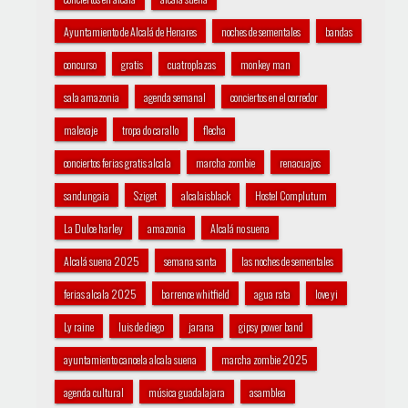
Ayuntamiento de Alcalá de Henares
noches de sementales
bandas
concurso
gratis
cuatroplazas
monkey man
sala amazonia
agenda semanal
conciertos en el corredor
malevaje
tropa do carallo
flecha
conciertos ferias gratis alcala
marcha zombie
renacuajos
sandungaia
Sziget
alcalaisblack
Hostel Complutum
La Dulce harley
amazonia
Alcalá no suena
Alcalá suena 2025
semana santa
las noches de sementales
ferias alcala 2025
barrence whitfield
agua rata
love yi
Ly raine
luis de diego
jarana
gipsy power band
ayuntamiento cancela alcala suena
marcha zombie 2025
agenda cultural
música guadalajara
asamblea