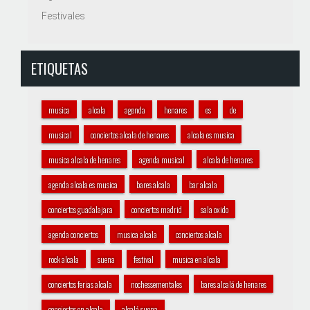
Festivales
ETIQUETAS
musica
alcala
agenda
henares
es
de
musical
conciertos alcala de henares
alcala es musica
musica alcala de henares
agenda musical
alcala de henares
agenda alcala es musica
bares alcala
bar alcala
conciertos guadalajara
conciertos madrid
sala oxido
agenda conciertos
musica alcala
conciertos alcala
rock alcala
suena
festival
musica en alcala
conciertos ferias alcala
nochessementales
bares alcalá de henares
conciertos en alcala
alcalá suena