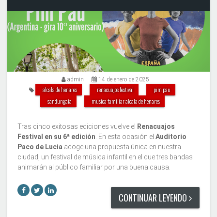
admin
14 de enero de 2025
alcala de henares
renacuajos festival
pim pau
sandungaia
musica familiar alcala de henares
Tras cinco exitosas ediciones vuelve el
Renacuajos
Festival en su 6ª edición
. En esta ocasión el
Auditorio
Paco de Lucia
acoge una propuesta única en nuestra
ciudad, un festival de música infantil en el que tres bandas
animarán al público familiar por una buena causa.
CONTINUAR LEYENDO