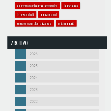
dia internacional contra el acoso escolar
la nave alcala
la nave de alcalá
la nave musical
espacio musical alternativo alcala
música madrid
ARCHIVO
2026
2025
2024
2023
2022