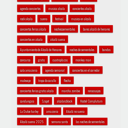
agenda conciertos
musica alcala
conciertos alcala
rock alcala
suena
festival
musica en alcala
conciertos ferias alcala
nochessementales
bares alcalá de henares
conciertos en alcala
alcalá suena
Ayuntamiento de Alcalá de Henares
noches de sementales
bandas
concurso
gratis
cuatroplazas
monkey man
sala amazonia
agenda semanal
conciertos en el corredor
malevaje
tropa do carallo
flecha
conciertos ferias gratis alcala
marcha zombie
renacuajos
sandungaia
Sziget
alcalaisblack
Hostel Complutum
La Dulce harley
amazonia
Alcalá no suena
Alcalá suena 2025
semana santa
las noches de sementales