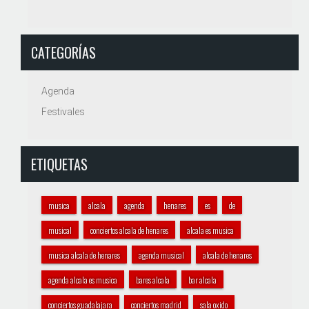
CATEGORÍAS
Agenda
Festivales
ETIQUETAS
musica
alcala
agenda
henares
es
de
musical
conciertos alcala de henares
alcala es musica
musica alcala de henares
agenda musical
alcala de henares
agenda alcala es musica
bares alcala
bar alcala
conciertos guadalajara
conciertos madrid
sala oxido