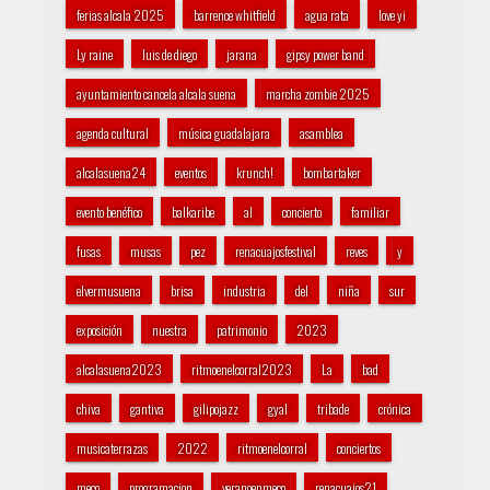
ferias alcala 2025
barrence whitfield
agua rata
love yi
Ly raine
luis de diego
jarana
gipsy power band
ayuntamiento cancela alcala suena
marcha zombie 2025
agenda cultural
música guadalajara
asamblea
alcalasuena24
eventos
krunch!
bombartaker
evento benéfico
balkaribe
al
concierto
familiar
fusas
musas
pez
renacuajosfestival
reves
y
elvermusuena
brisa
industria
del
niña
sur
exposición
nuestra
patrimonio
2023
alcalasuena2023
ritmoenelcorral2023
La
bad
chiva
gantiva
gilipojazz
gyal
tribade
crónica
musicaterrazas
2022
ritmoenelcorral
conciertos
meco
programacion
veranoenmeco
renacuajos21