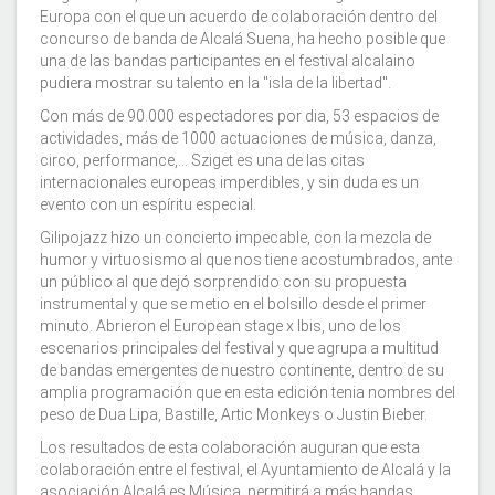
Europa con el que un acuerdo de colaboración dentro del
concurso de banda de Alcalá Suena, ha hecho posible que
una de las bandas participantes en el festival alcalaino
pudiera mostrar su talento en la "isla de la libertad".
Con más de 90.000 espectadores por dia, 53 espacios de
actividades, más de 1000 actuaciones de música, danza,
circo, performance,... Sziget es una de las citas
internacionales europeas imperdibles, y sin duda es un
evento con un espíritu especial.
Gilipojazz hizo un concierto impecable, con la mezcla de
humor y virtuosismo al que nos tiene acostumbrados, ante
un público al que dejó sorprendido con su propuesta
instrumental y que se metio en el bolsillo desde el primer
minuto. Abrieron el European stage x Ibis, uno de los
escenarios principales del festival y que agrupa a multitud
de bandas emergentes de nuestro continente, dentro de su
amplia programación que en esta edición tenia nombres del
peso de Dua Lipa, Bastille, Artic Monkeys o Justin Bieber.
Los resultados de esta colaboración auguran que esta
colaboración entre el festival, el Ayuntamiento de Alcalá y la
asociación Alcalá es Música, permitirá a más bandas