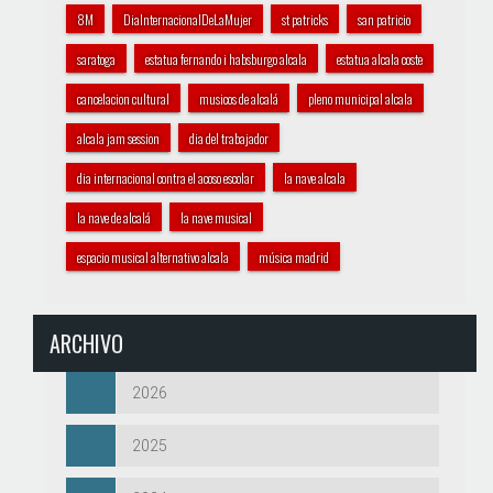
8M
DiaInternacionalDeLaMujer
st patricks
san patricio
saratoga
estatua fernando i habsburgo alcala
estatua alcala coste
cancelacion cultural
musicos de alcalá
pleno municipal alcala
alcala jam session
dia del trabajador
dia internacional contra el acoso escolar
la nave alcala
la nave de alcalá
la nave musical
espacio musical alternativo alcala
música madrid
ARCHIVO
2026
2025