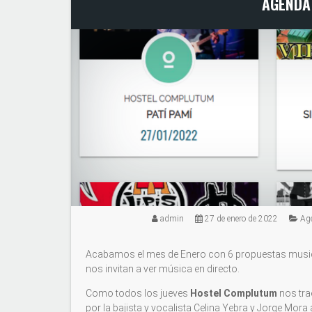
AGENDA
admin
27 de enero de 2022
Ag
Acabamos el mes de Enero con 6 propuestas musicale
nos invitan a ver música en directo.
Como todos los jueves
Hostel Complutum
nos tra
por la bajista y vocalista Celina Yebra y Jorge Mora