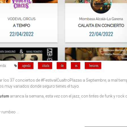
agenda
alcala
de
es
henares
enda
r los 37 conciertos de #FestivalCualtroPlazas a Septiembre, a mal tiemp
os muy variados donde seguro tienes el tuyo.
lutum
arranca la semana, esta vez con el jazz, con tintes de funk y rock 
 y rumbeo …