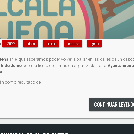
2022
alcala
bandas
concurso
gratis
uena
en el que esperamos poder volver a bailar en las calles de un casc
y 5 de Junio
, en esta fiesta de la música organizada por el
Ayuntamient
ca
.
drán como resultado de …
CONTINUAR LEYEN