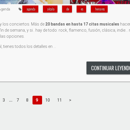
agenda
alcala
de
es
henares
Agenda
 y los conciertos. Más de
20 bandas en hasta 17 citas musicales
hace
fin de semana, y si.. hay de todo: rock, flamenco, fusión, clásica, indie...
 las opciones.
 tienes todos los detalles en …
CONTINUAR LEYEN
...
3
7
8
9
10
11
>