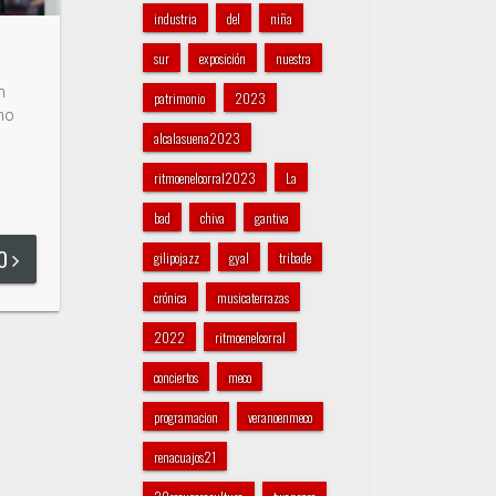
industria
del
niña
sur
exposición
nuestra
n
patrimonio
2023
 no
alcalasuena2023
ritmoenelcorral2023
La
bad
chiva
gantiva
DO
gilipojazz
gyal
tribade
crónica
musicaterrazas
2022
ritmoenelcorral
conciertos
meco
programacion
veranoenmeco
renacuajos21