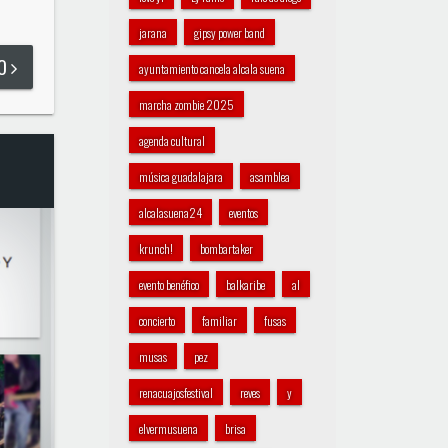
jarana
gipsy power band
DO
ayuntamiento cancela alcala suena
marcha zombie 2025
agenda cultural
música guadalajara
asamblea
alcalasuena24
eventos
krunch!
bombartaker
evento benéfico
balkaribe
al
concierto
familiar
fusas
musas
pez
renacuajosfestival
reves
y
elvermusuena
brisa