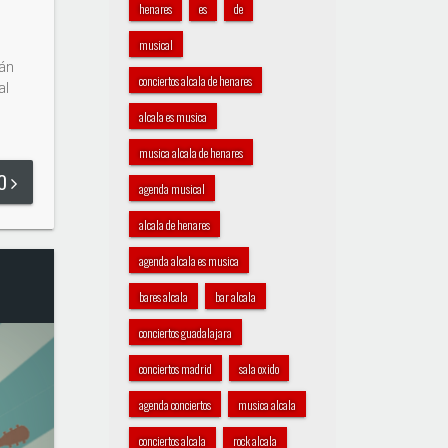
henares
es
de
musical
rán
conciertos alcala de henares
al
alcala es musica
musica alcala de henares
DO
agenda musical
alcala de henares
agenda alcala es musica
bares alcala
bar alcala
conciertos guadalajara
conciertos madrid
sala oxido
agenda conciertos
musica alcala
conciertos alcala
rock alcala