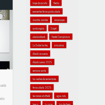
tropa do carallo
flecha
conciertos ferias gratis alcala
marcha zombie
renacuajos
sandungaia
Sziget
alcalaisblack
Hostel Complutum
La Dulce harley
amazonia
Alcalá no suena
Alcalá suena 2025
semana santa
las noches de sementales
valdi
ferias alcala 2025
barrence whitfield
agua rata
sto
love yi
Ly raine
luis de diego