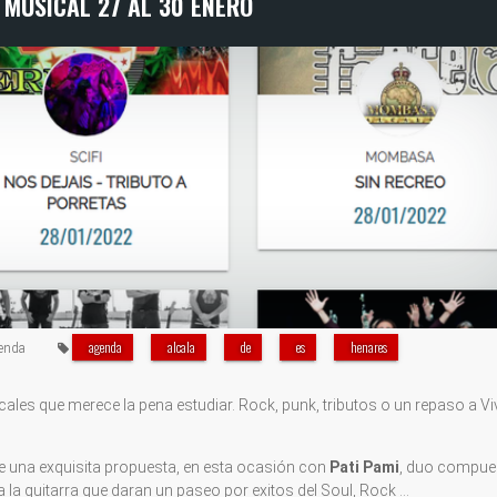
 MUSICAL 27 AL 30 ENERO
agenda
alcala
de
es
henares
enda
s que merece la pena estudiar. Rock, punk, tributos o un repaso a Vi
e una exquisita propuesta, en esta ocasión con
Pati Pami
, duo compue
 a la guitarra que daran un paseo por exitos del Soul, Rock …