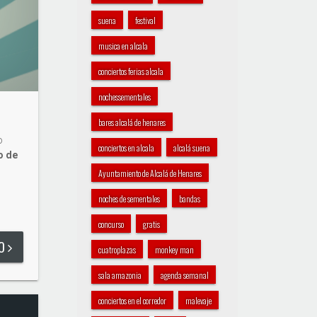
suena
festival
musica en alcala
conciertos ferias alcala
nochessementales
bares alcalá de henares
o
conciertos en alcala
alcalá suena
o de
Ayuntamiento de Alcalá de Henares
noches de sementales
bandas
concurso
gratis
DO
cuatroplazas
monkey man
sala amazonia
agenda semanal
conciertos en el corredor
malevaje