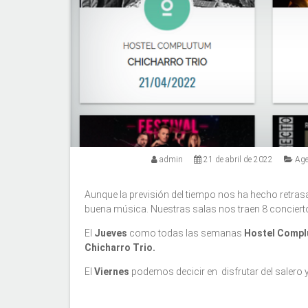
admin
21 de abril de 2022
Ag
Aunque la previsión del tiempo nos ha hecho retrasa
buena música. Nuestras salas nos traen 8 conciert
El
Jueves
como todas las semanas
Hostel Comp
Chicharro Trio.
El
Viernes
podemos decicir en disfrutar del salero