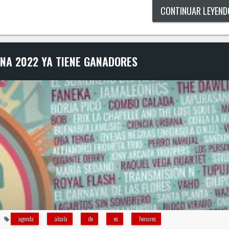
CONTINUAR LEYEN
NA 2022 YA TIENE GANADORES
agenda
alcala
de
es
henares