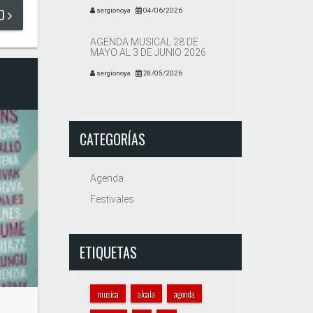
DO
sergionoya
04/06/2026
AGENDA MUSICAL 28 DE
MAYO AL 3 DE JUNIO 2026
sergionoya
28/05/2026
CATEGORÍAS
Agenda
Festivales
ETIQUETAS
musica
alcala
agenda