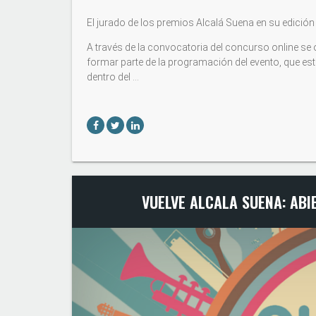
El jurado de los premios Alcalá Suena en su edición 
A través de la convocatoria del concurso online se 
formar parte de la programación del evento, que está
dentro del …
VUELVE ALCALA SUENA: ABI