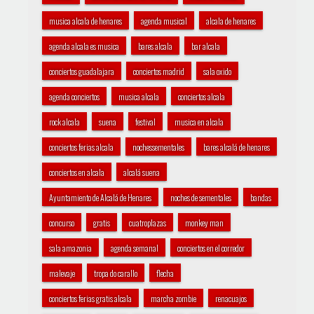
musica alcala de henares
agenda musical
alcala de henares
agenda alcala es musica
bares alcala
bar alcala
conciertos guadalajara
conciertos madrid
sala oxido
agenda conciertos
musica alcala
conciertos alcala
rock alcala
suena
festival
musica en alcala
conciertos ferias alcala
nochessementales
bares alcalá de henares
conciertos en alcala
alcalá suena
Ayuntamiento de Alcalá de Henares
noches de sementales
bandas
concurso
gratis
cuatroplazas
monkey man
sala amazonia
agenda semanal
conciertos en el corredor
malevaje
tropa do carallo
flecha
conciertos ferias gratis alcala
marcha zombie
renacuajos