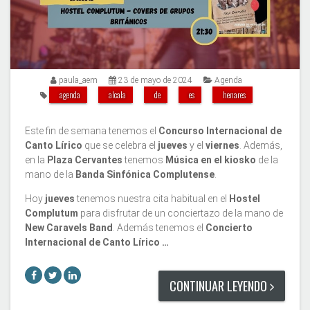
paula_aem
23 de mayo de 2024
Agenda
agenda
alcala
de
es
henares
Este fin de semana tenemos el
Concurso Internacional de
Canto Lírico
que se celebra el
jueves
y el
viernes
. Además,
en la
Plaza Cervantes
tenemos
Música en el kiosko
de la
mano de la
Banda Sinfónica Complutense
.
Hoy
jueves
tenemos nuestra cita habitual en el
Hostel
Complutum
para disfrutar de un conciertazo de la mano de
New Caravels Band
. Además tenemos el
Concierto
Internacional de Canto Lírico …
CONTINUAR LEYENDO