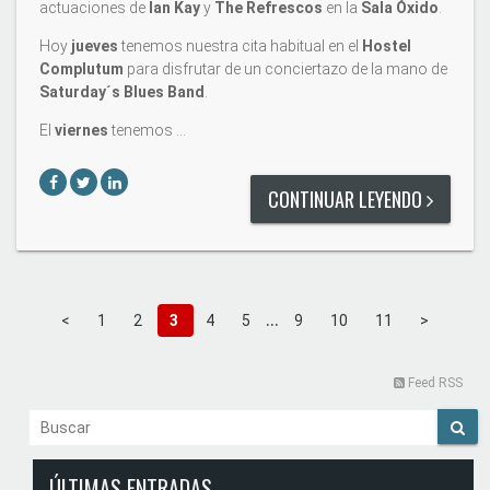
actuaciones de
Ian Kay
y
The Refrescos
en la
Sala Óxido
.
Hoy
jueves
tenemos nuestra cita habitual en el
Hostel
Complutum
para disfrutar de un conciertazo de la mano de
Saturday´s Blues Band
.
El
viernes
tenemos …
CONTINUAR LEYENDO
...
<
1
2
3
4
5
9
10
11
>
Feed RSS
ÚLTIMAS ENTRADAS