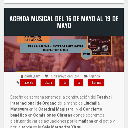
AGENDA MUSICAL DEL 16 DE MAYO AL 19 DE
MAYO
paula_aem
16 de mayo de 2024
Agenda
agenda
alcala
de
es
henares
Este fin de semana tenemos la continuación del
Festival
Internacional de Órgano
de la mano de
Liudmila
Matsyura
en la
Catedral Magistral
, y el
Concierto
benéfico
en
Comisiones Obreras
donde podremos
disfrutar de varias actuaciones por la
mañana
en el patio y
por la
tarde
en la
Sala Margarita Xirgu
.