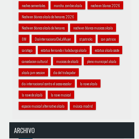
noches sementales
marcha zombie alcala
noche en blanco 2026
Noche en blanco alcala de henares 2026
Noche en blanco alcala de henares
noche en blanco musicos alcala
8M
DiaInternacionalDeLaMujer
st patricks
san patricio
saratoga
estatua fernando i habsburgo alcala
estatua alcala coste
cancelacion cultural
musicos de alcalá
pleno municipal alcala
alcala jam session
dia del trabajador
dia internacional contra el acoso escolar
la nave alcala
la nave de alcalá
la nave musical
espacio musical alternativo alcala
música madrid
ARCHIVO