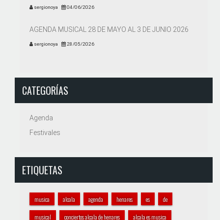
sergionoya
04/06/2026
AGENDA MUSICAL 28 DE MAYO AL 3 DE JUNIO 2026
sergionoya
28/05/2026
CATEGORÍAS
Agenda
Festivales
ETIQUETAS
musica
alcala
agenda
henares
es
de
musical
conciertos alcala de henares
alcala es musica