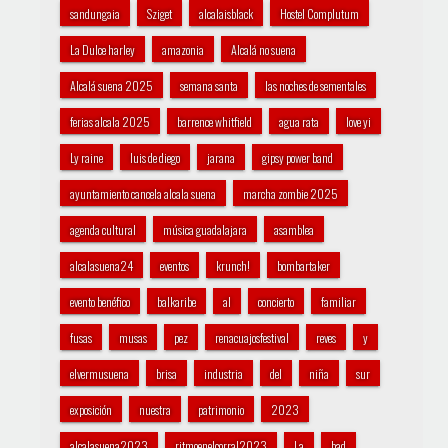
sandungaia
Sziget
alcalaisblack
Hostel Complutum
La Dulce harley
amazonia
Alcalá no suena
Alcalá suena 2025
semana santa
las noches de sementales
ferias alcala 2025
barrence whitfield
agua rata
love yi
Ly raine
luis de diego
jarana
gipsy power band
ayuntamiento cancela alcala suena
marcha zombie 2025
agenda cultural
música guadalajara
asamblea
alcalasuena24
eventos
krunch!
bombartaker
evento benéfico
balkaribe
al
concierto
familiar
fusas
musas
pez
renacuajosfestival
reves
y
elvermusuena
brisa
industria
del
niña
sur
exposición
nuestra
patrimonio
2023
alcalasuena2023
ritmoenelcorral2023
La
bad