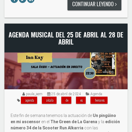
CONTINUAR LEYENDO
AGENDA MUSICAL DEL 25 DE ABRIL AL 28 DE
ABRIL
paula_aem
25 de abril de 2024
Agenda
agenda
alcala
de
es
henares
Este fin de semana tenemos la actuación de
Un pingüino
en mi ascensor
en el
The Green de La Garena
y la
edición
número 34 de la Scooter Run Alkarria
con las