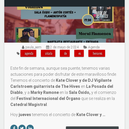
paula_aem
2 de mayo de 2024
Agenda
agenda
alcala
de
es
henares
Este fin de semana, aunque sea puente, tenemos varias
actuaciones para poder disfrutar de este maravilloso finde.
Tenemos el concierto de
Kate Clover y de DJ Vigilante
Carlstroem guitarrista de The Hives
en
La Posada del
Diablo
, y a
Marky Ramone
en la
Sala Óxido,
y el comienzo
del
Festival Internacional del Órgano
que se realiza en la
Catedral Magistral
.
Hoy
jueves
tenemos el concierto de
Kate Clover y …