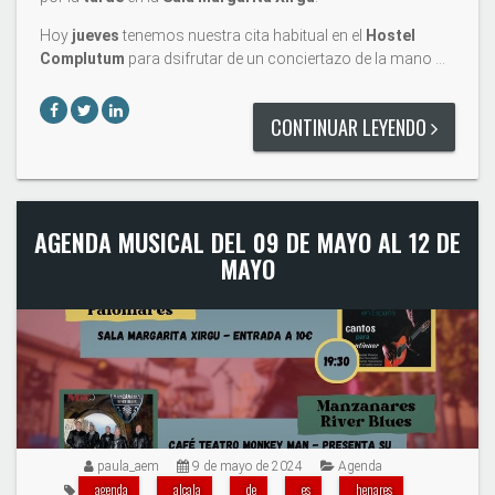
Hoy
jueves
tenemos nuestra cita habitual en el
Hostel
Complutum
para dsifrutar de un conciertazo de la mano …
CONTINUAR LEYENDO
AGENDA MUSICAL DEL 09 DE MAYO AL 12 DE
MAYO
paula_aem
9 de mayo de 2024
Agenda
agenda
alcala
de
es
henares