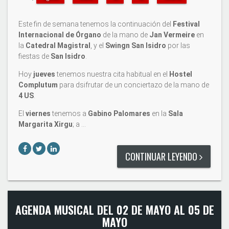
Este fin de semana tenemos la continuación del
Festival
Internacional de Órgano
de la mano de
Jan Vermeire
en
la
Catedral Magistral
, y el
Swingn San Isidro
por las
fiestas de
San Isidro
.
Hoy
jueves
tenemos nuestra cita habitual en el
Hostel
Complutum
para dsifrutar de un conciertazo de la mano de
4 US
.
El
viernes
tenemos a
Gabino Palomares
en la
Sala
Margarita Xirgu
; a …
CONTINUAR LEYENDO
AGENDA MUSICAL DEL 02 DE MAYO AL 05 DE
MAYO