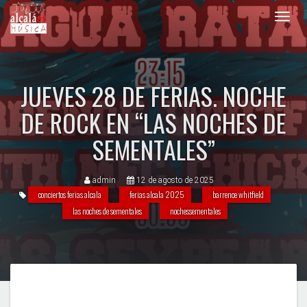
Toggl
navig
JUEVES 28 DE FERIAS. NOCHE
DE ROCK EN “LAS NOCHES DE
SEMENTALES”
admin
12 de agosto de 2025
conciertos ferias alcala
ferias alcala 2025
barrence whitfield
las noches de sementales
nochessementales