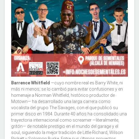
Barrence Whitfield
—cuyo nombre real es Barry White, ni
más ni menos; se lo cambió para evitar confusiones y en
homenaje a Norman Whitfield, histórico productor de
Motown— ha desarrollado una larga carrera como
vocalista del grupo The Savages, con el que publicó su
primer disco en 1984. Durante 40 años ha consolidado una
trayectoria internacional como screamer —literalmente,
gritón— de notable prestigio en el mundo del garage y el
soul, siguiendo la mejor tradición de Little Richard, Wilson
Pickett y Solomon Burke. Entre sus últimos proyectos