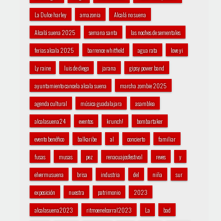
La Dulce harley
amazonia
Alcalá no suena
Alcalá suena 2025
semana santa
las noches de sementales
ferias alcala 2025
barrence whitfield
agua rata
love yi
Ly raine
luis de diego
jarana
gipsy power band
ayuntamiento cancela alcala suena
marcha zombie 2025
agenda cultural
música guadalajara
asamblea
alcalasuena24
eventos
krunch!
bombartaker
evento benéfico
balkaribe
al
concierto
familiar
fusas
musas
pez
renacuajosfestival
reves
y
elvermusuena
brisa
industria
del
niña
sur
exposición
nuestra
patrimonio
2023
alcalasuena2023
ritmoenelcorral2023
La
bad