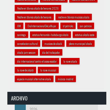
Noche en blanco alcala de henares 2026
Noche en blanco alcala de henares
noche en blanco musicos alcala
8M
DiaInternacionalDeLaMujer
st patricks
san patricio
saratoga
estatua fernando i habsburgo alcala
estatua alcala coste
cancelacion cultural
musicos de alcalá
pleno municipal alcala
alcala jam session
dia del trabajador
dia internacional contra el acoso escolar
la nave alcala
la nave de alcalá
la nave musical
espacio musical alternativo alcala
música madrid
ARCHIVO
2026