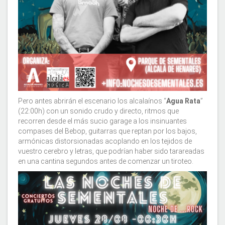
Pero antes abrirán el escenario los alcalaínos “
Agua Rata
”
(22:00h) con un sonido crudo y directo, ritmos que
recorren desde el más sucio garage a los insinuantes
compases del Bebop, guitarras que reptan por los bajos,
armónicas distorsionadas acoplando en los tejidos de
vuestro cerebro y letras, que podrían haber sido tarareadas
en una cantina segundos antes de comenzar un tiroteo.