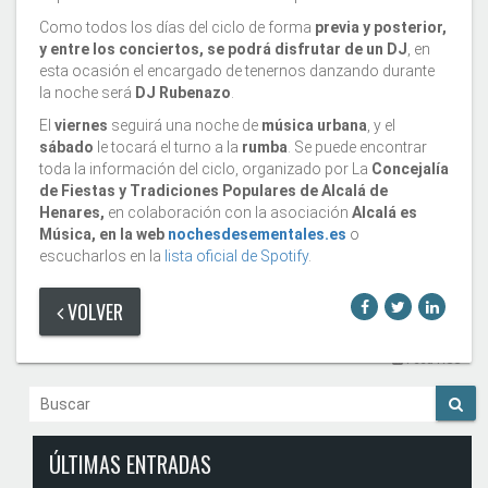
Como todos los días del ciclo de forma
previa y posterior,
y entre los conciertos, se podrá disfrutar de un DJ
, en
esta ocasión el encargado de tenernos danzando durante
la noche será
DJ Rubenazo
.
El
viernes
seguirá una noche de
música urbana
, y el
sábado
le tocará el turno a la
rumba
. Se puede encontrar
toda la información del ciclo, organizado por La
Concejalía
de Fiestas y Tradiciones Populares de Alcalá de
Henares,
en colaboración con la asociación
Alcalá es
Música, en la web
nochesdesementales.es
o
escucharlos en la
lista oficial de Spotify
.
VOLVER
Feed RSS
ÚLTIMAS ENTRADAS