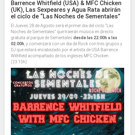
Barrence Whitfield (USA) & MFC Chicken
(UK), Las Sexpeares y Agua Rata abrirán
el ciclo de “Las Noches de Sementales”
El Jueves 28 de Agosto será el primer dia del ciclo “Las
Noches de Sementales” que traerán música en directo
gratuita al parque de Sementales
desde las 22:00h a las
02:00h
, y comenzará con un dia de Rock con tres grupos y
DJ que estará encabezado por el artista de USA Barrence
Withfield acompañado de los ingleses MFC Chicken
(23:15h).