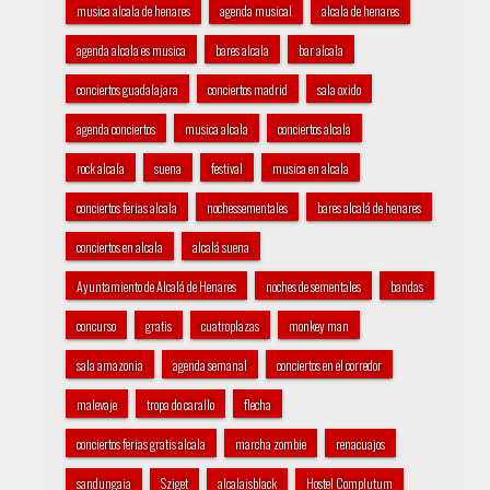
musica alcala de henares
agenda musical
alcala de henares
agenda alcala es musica
bares alcala
bar alcala
conciertos guadalajara
conciertos madrid
sala oxido
agenda conciertos
musica alcala
conciertos alcala
rock alcala
suena
festival
musica en alcala
conciertos ferias alcala
nochessementales
bares alcalá de henares
conciertos en alcala
alcalá suena
Ayuntamiento de Alcalá de Henares
noches de sementales
bandas
concurso
gratis
cuatroplazas
monkey man
sala amazonia
agenda semanal
conciertos en el corredor
malevaje
tropa do carallo
flecha
conciertos ferias gratis alcala
marcha zombie
renacuajos
sandungaia
Sziget
alcalaisblack
Hostel Complutum