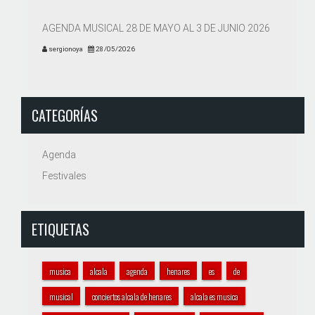
AGENDA MUSICAL 28 DE MAYO AL 3 DE JUNIO 2026
sergionoya
28/05/2026
CATEGORÍAS
Agenda
Festivales
ETIQUETAS
musica
alcala
agenda
henares
es
de
musical
conciertos alcala de henares
alcala es musica