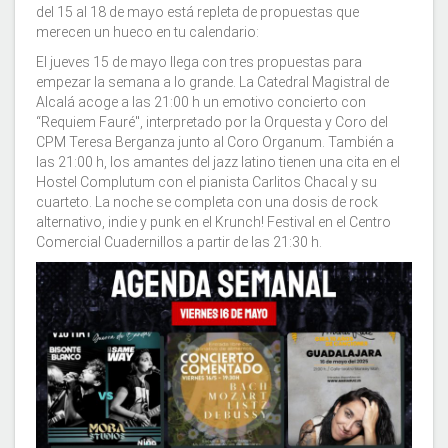
del 15 al 18 de mayo está repleta de propuestas que
merecen un hueco en tu calendario:
El jueves 15 de mayo llega con tres propuestas para
empezar la semana a lo grande. La Catedral Magistral de
Alcalá acoge a las 21:00 h un emotivo concierto con
“Requiem Fauré", interpretado por la Orquesta y Coro del
CPM Teresa Berganza junto al Coro Organum. También a
las 21:00 h, los amantes del jazz latino tienen una cita en el
Hostel Complutum con el pianista Carlitos Chacal y su
cuarteto. La noche se completa con una dosis de rock
alternativo, indie y punk en el Krunch! Festival en el Centro
Comercial Cuadernillos a partir de las 21:30 h.