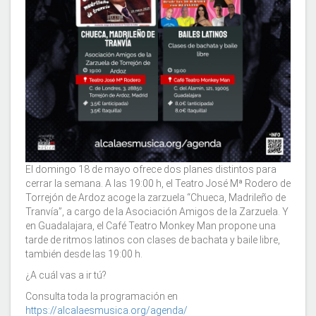
El domingo 18 de mayo ofrece dos planes distintos para
cerrar la semana. A las 19:00 h, el Teatro José Mª Rodero de
Torrejón de Ardoz acoge la zarzuela “Chueca, Madrileño de
Tranvía”, a cargo de la Asociación Amigos de la Zarzuela. Y
en Guadalajara, el Café Teatro Monkey Man propone una
tarde de ritmos latinos con clases de bachata y baile libre,
también desde las 19:00 h.
¿A cuál vas a ir tú?
Consulta toda la programación en
https://alcalaesmusica.org/agenda/