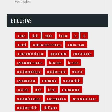
Festivales
ETIQUETAS
musica
alcala
agenda
henares
es
de
musical
conciertos alcala de henares
alcala es musica
musica alcala de henares
agenda musical
alcala de henares
agenda alcala es musica
bares alcala
bar alcala
conciertos guadalajara
conciertos madrid
sala oxido
agenda conciertos
musica alcala
conciertos alcala
rock alcala
suena
festival
musica en alcala
conciertos ferias alcala
nochessementales
bares alcalá de henares
conciertos en alcala
alcalá suena