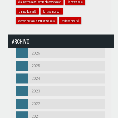
dia internacional contra el acoso escolar
la nave alcala
la nave de alcalá
la nave musical
espacio musical alternativo alcala
música madrid
ARCHIVO
2026
2025
2024
2023
2022
2021