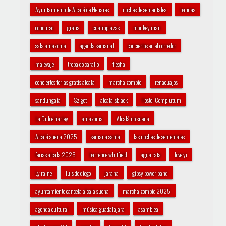
Ayuntamiento de Alcalá de Henares
noches de sementales
bandas
concurso
gratis
cuatroplazas
monkey man
sala amazonia
agenda semanal
conciertos en el corredor
malevaje
tropa do carallo
flecha
conciertos ferias gratis alcala
marcha zombie
renacuajos
sandungaia
Sziget
alcalaisblack
Hostel Complutum
La Dulce harley
amazonia
Alcalá no suena
Alcalá suena 2025
semana santa
las noches de sementales
ferias alcala 2025
barrence whitfield
agua rata
love yi
Ly raine
luis de diego
jarana
gipsy power band
ayuntamiento cancela alcala suena
marcha zombie 2025
agenda cultural
música guadalajara
asamblea