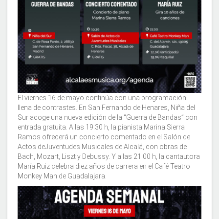
El viernes 16 de mayo continúa con una programación
llena de contrastes. En San Fernando de Henares, Niña del
Sur acoge una nueva edición de la “Guerra de Bandas” con
entrada gratuita. A las 19:30 h, la pianista Marina Sierra
Ramos ofrecerá un concierto comentado en el Salón de
Actos deJuventudes Musicales de Alcalá, con obras de
Bach, Mozart, Liszt y Debussy. Y a las 21:00 h, la cantautora
María Ruiz celebra diez años de carrera en el Café Teatro
Monkey Man de Guadalajara.