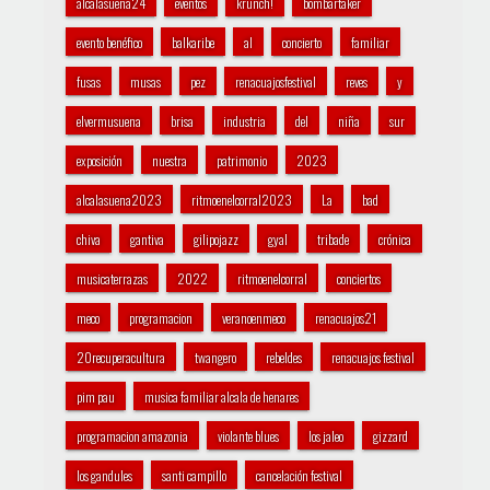
alcalasuena24
eventos
krunch!
bombartaker
evento benéfico
balkaribe
al
concierto
familiar
fusas
musas
pez
renacuajosfestival
reves
y
elvermusuena
brisa
industria
del
niña
sur
exposición
nuestra
patrimonio
2023
alcalasuena2023
ritmoenelcorral2023
La
bad
chiva
gantiva
gilipojazz
gyal
tribade
crónica
musicaterrazas
2022
ritmoenelcorral
conciertos
meco
programacion
veranoenmeco
renacuajos21
20recuperacultura
twangero
rebeldes
renacuajos festival
pim pau
musica familiar alcala de henares
programacion amazonia
violante blues
los jaleo
gizzard
los gandules
santi campillo
cancelación festival