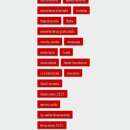
conciertos en el corredor
malevaje
tropa do carallo
flecha
conciertos ferias gratis alcala
marcha zombie
renacuajos
sandungaia
Sziget
alcalaisblack
Hostel Complutum
La Dulce harley
amazonia
Alcalá no suena
Alcalá suena 2025
semana santa
las noches de sementales
ferias alcala 2025