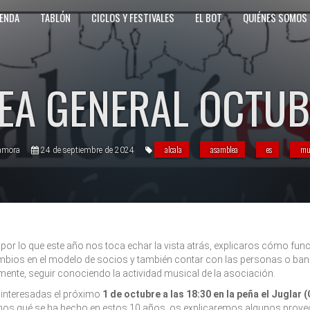
ENDA
TABLÓN
CICLOS Y FESTIVALES
EL BOT
QUIÉNES SOMOS
EA GENERAL OCTUB
alcala
asamblea
es
mu
amora
24 de septiembre de 2024
 por lo que este año nos toca echar la vista atrás, explicaros cómo fun
ambios en el modelo de socios y también contar con las personas o ba
mente, seguir conociendo la actividad musical de la asociación.
interesadas el próximo
1 de octubre a las 18:30 en la peña el Juglar 
mos qué se ha hecho en estos 10 años, os explicaremos algunos proye