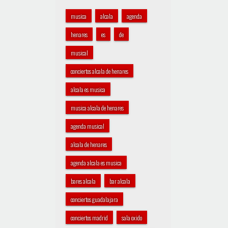
musica
alcala
agenda
henares
es
de
musical
conciertos alcala de henares
alcala es musica
musica alcala de henares
agenda musical
alcala de henares
agenda alcala es musica
bares alcala
bar alcala
conciertos guadalajara
conciertos madrid
sala oxido