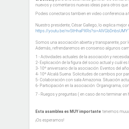
nuevos y comentaros nuevas ideas para otros que 
Podeis conectaros tambien en video conferencia a 
Nuestro presidente, César Gallego, lo explica mejor 
https://youtu.be/nvStHhaPXRs?si=AIVGbDnbsUMY
Somos una asociación abierta y transparente, por 
Además, refrendaremos en consenso algunos cambio
1 - Actividades actuales de la asociación y necesida
2- Explicación de la figura del socio actual y cuál e
3- 10º aniversario de la asociación. Eventos del año
4- 10º Alcalá Suena: Solicitudes de cambios por pa
5- Colaboración con sala Amazonia. Situación ac
6- Participación en la asociación: Organigrama, com
7 - Ruegos y preguntas ( en caso de no terminar e
Esta asamblea es MUY importante
: tenemos muuu
¡Os esperamos!