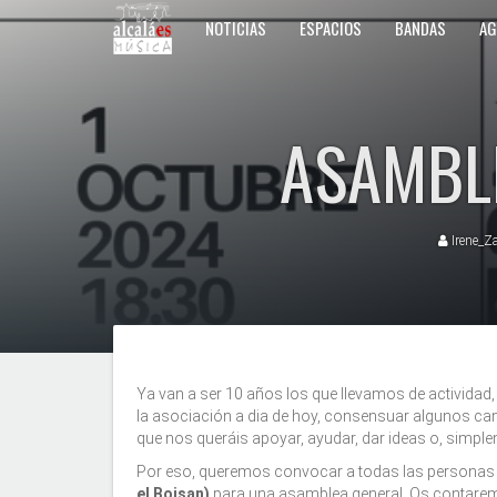
NOTICIAS
ESPACIOS
BANDAS
AG
ASAMBL
Irene_Z
Ya van a ser 10 años los que llevamos de actividad,
la asociación a dia de hoy, consensuar algunos c
que nos queráis apoyar, ayudar, dar ideas o, simple
Por eso, queremos convocar a todas las personas 
el Boisan)
para una asamblea general. Os contare