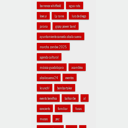
barrence whitfield
agua rata
love yi
Ly raine
luis de diego
jarana
gipsy power band
ayuntamiento cancela alcala suena
marcha zombie 2025
agenda cultural
música guadalajara
asamblea
alcalasuena24
eventos
krunch!
bombartaker
evento benéfico
balkaribe
al
concierto
familiar
fusas
musas
pez