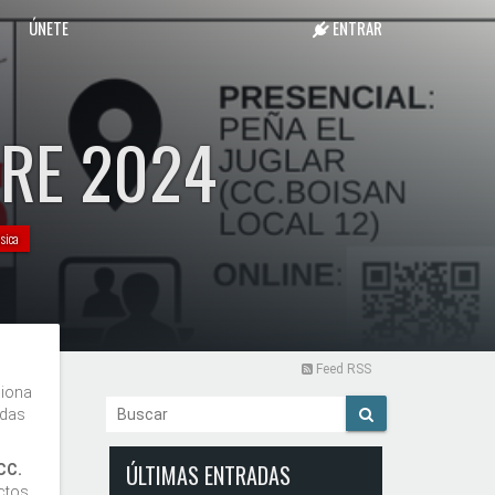
ÚNETE
ENTRAR
RE 2024
sica
Feed RSS
ciona
ndas
ÚLTIMAS ENTRADAS
(CC.
ctos