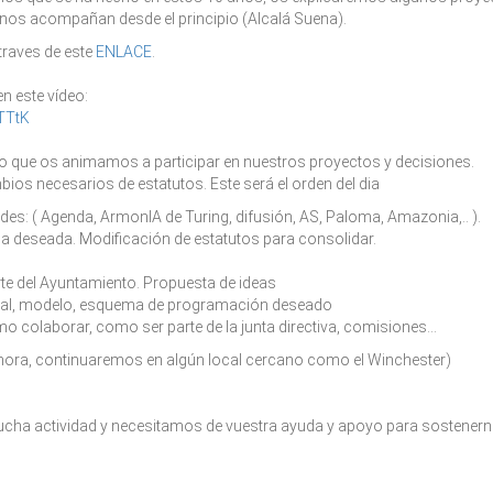
nos acompañan desde el principio (Alcalá Suena).
traves de este
ENLACE
.
en este vídeo:
TTtK
lo que os animamos a participar en nuestros proyectos y decisiones.
s necesarios de estatutos. Este será el orden del dia
des: ( Agenda, ArmonIA de Turing, difusión, AS, Paloma, Amazonia,.. ).
s la deseada. Modificación de estatutos para consolidar.
rte del Ayuntamiento. Propuesta de ideas
tual, modelo, esquema de programación deseado
o colaborar, como ser parte de la junta directiva, comisiones...
n hora, continuaremos en algún local cercano como el Winchester)
cha actividad y necesitamos de vuestra ayuda y apoyo para sostenern