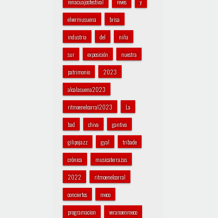
renacuajosfestival
reves
y
elvermusuena
brisa
industria
del
niña
sur
exposición
nuestra
patrimonio
2023
alcalasuena2023
ritmoenelcorral2023
La
bad
chiva
gantiva
gilipojazz
gyal
tribade
crónica
musicaterrazas
2022
ritmoenelcorral
conciertos
meco
programacion
veranoenmeco