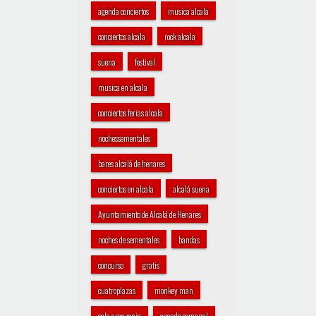
agenda conciertos
musica alcala
conciertos alcala
rock alcala
suena
festival
musica en alcala
conciertos ferias alcala
nochessementales
bares alcalá de henares
conciertos en alcala
alcalá suena
Ayuntamiento de Alcalá de Henares
noches de sementales
bandas
concurso
gratis
cuatroplazas
monkey man
sala amazonia
agenda semanal