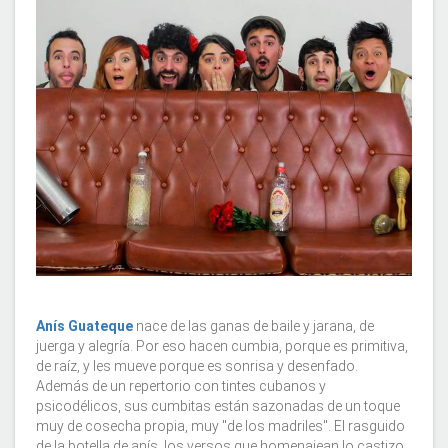
Anís Guateque
nace de las ganas de baile y jarana, de
juerga y alegría. Por eso hacen cumbia, porque es primitiva,
de raíz, y les mueve porque es sonrisa y desenfado.
Además de un repertorio con tintes cubanos y
psicodélicos, sus cumbitas están sazonadas de un toque
muy de cosecha propia, muy "de los madriles". El rasguido
de la botella de anís, los versos que homenajean lo castizo