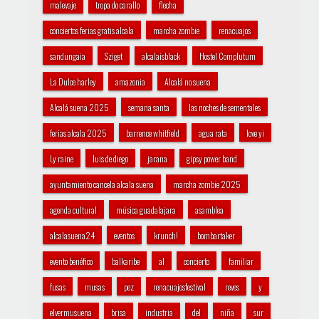
malevaje
tropa do carallo
flecha
conciertos ferias gratis alcala
marcha zombie
renacuajos
sandungaia
Sziget
alcalaisblack
Hostel Complutum
La Dulce harley
amazonia
Alcalá no suena
Alcalá suena 2025
semana santa
las noches de sementales
ferias alcala 2025
barrence whitfield
agua rata
love yi
Ly raine
luis de diego
jarana
gipsy power band
ayuntamiento cancela alcala suena
marcha zombie 2025
agenda cultural
música guadalajara
asamblea
alcalasuena24
eventos
krunch!
bombartaker
evento benéfico
balkaribe
al
concierto
familiar
fusas
musas
pez
renacuajosfestival
reves
y
elvermusuena
brisa
industria
del
niña
sur