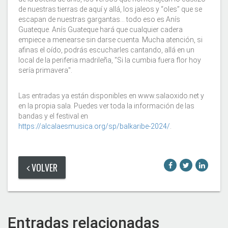
de nuestras tierras de aquí y allá, los jaleos y “oles” que se
escapan de nuestras gargantas… todo eso es Anís
Guateque. Anís Guateque hará que cualquier cadera
empiece a menearse sin darse cuenta. Mucha atención, si
afinas el oído, podrás escucharles cantando, allá en un
local de la periferia madrileña, "Si la cumbia fuera flor hoy
sería primavera".
Las entradas ya están disponibles en www.salaoxido.net y
en la propia sala. Puedes ver toda la información de las
bandas y el festival en
https://alcalaesmusica.org/sp/balkaribe-2024/
.
VOLVER
Entradas relacionadas