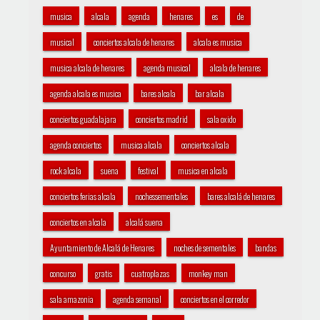
musica
alcala
agenda
henares
es
de
musical
conciertos alcala de henares
alcala es musica
musica alcala de henares
agenda musical
alcala de henares
agenda alcala es musica
bares alcala
bar alcala
conciertos guadalajara
conciertos madrid
sala oxido
agenda conciertos
musica alcala
conciertos alcala
rock alcala
suena
festival
musica en alcala
conciertos ferias alcala
nochessementales
bares alcalá de henares
conciertos en alcala
alcalá suena
Ayuntamiento de Alcalá de Henares
noches de sementales
bandas
concurso
gratis
cuatroplazas
monkey man
sala amazonia
agenda semanal
conciertos en el corredor