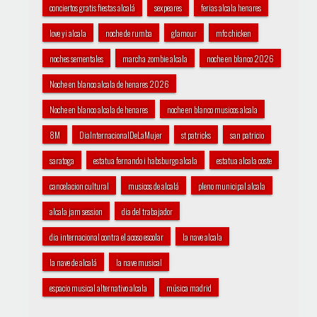
conciertos gratis fiestas alcalá
sexpeares
ferias alcala henares
love yi alcala
noche de rumba
glamour
mfc chicken
noches sementales
marcha zombie alcala
noche en blanco 2026
Noche en blanco alcala de henares 2026
Noche en blanco alcala de henares
noche en blanco musicos alcala
8M
DiaInternacionalDeLaMujer
st patricks
san patricio
saratoga
estatua fernando i habsburgo alcala
estatua alcala coste
cancelacion cultural
musicos de alcalá
pleno municipal alcala
alcala jam session
dia del trabajador
dia internacional contra el acoso escolar
la nave alcala
la nave de alcalá
la nave musical
espacio musical alternativo alcala
música madrid