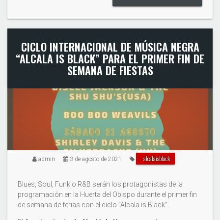
CICLO INTERNACIONAL DE MÚSICA NEGRA
“ALCALA IS BLACK” PARA EL PRIMER FIN DE
SEMANA DE FIESTAS
alcalaisblack
admin
3 de agosto de 2021
Blues, Soul, Funk o R&B serán los protagonistas de la
programación en la Huerta del Obispo durante el primer fin
de semana de ferias con el ciclo “Alcala is Black”.