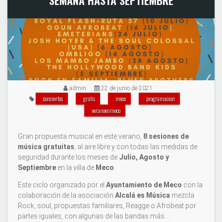
admin
22 de junio de 2021
conciertos
gratis
meco
programacion
veranoenmeco
Gran propuesta musical en este verano,
8 sesiones de
música gratuitas
, al aire libre y con todas las medidas de
seguridad durante los meses de
Julio, Agosto y
Septiembre
en la villa de
Meco
.
Este ciclo organizado por el
Ayuntamiento de Meco
con la
colaboración de la asociación
Alcalá es Música
mezcla
Rock, soul, propuestas familiares, Reagge o Afrobeat por
partes iguales, con algunas de las bandas más …