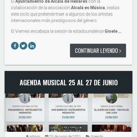
El
Ayuntamiento de Alcalá de Henares
con la
colaboración de la asociación
Alcalá es Música
, realiza
este ciclo que pretende traer a algunos de los artistas
internacionales más prestigiosos del género.
El Viernes encabeza la sesión la estadounidense
Gisele …
CONTINUAR LEYENDO
AGENDA MUSICAL 25 AL 27 DE JUNIO
admin
25 de junio de 2021
Agenda