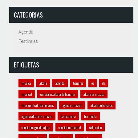
CATEGORÍAS
Agenda
Festivales
ETIQUETAS
musica
alcala
agenda
henares
es
de
musical
conciertos alcala de henares
alcala es musica
musica alcala de henares
agenda musical
alcala de henares
agenda alcala es musica
bares alcala
bar alcala
conciertos guadalajara
conciertos madrid
sala oxido