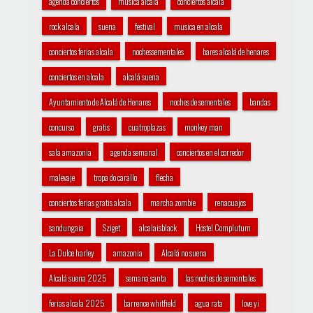
agenda conciertos
musica alcala
conciertos alcala
rock alcala
suena
festival
musica en alcala
conciertos ferias alcala
nochessementales
bares alcalá de henares
conciertos en alcala
alcalá suena
Ayuntamiento de Alcalá de Henares
noches de sementales
bandas
concurso
gratis
cuatroplazas
monkey man
sala amazonia
agenda semanal
conciertos en el corredor
malevaje
tropa do carallo
flecha
conciertos ferias gratis alcala
marcha zombie
renacuajos
sandungaia
Sziget
alcalaisblack
Hostel Complutum
La Dulce harley
amazonia
Alcalá no suena
Alcalá suena 2025
semana santa
las noches de sementales
ferias alcala 2025
barrence whitfield
agua rata
love yi