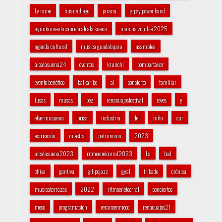
Ly raine
luis de diego
jarana
gipsy power band
ayuntamiento cancela alcala suena
marcha zombie 2025
agenda cultural
música guadalajara
asamblea
alcalasuena24
eventos
krunch!
bombartaker
evento benéfico
balkaribe
al
concierto
familiar
fusas
musas
pez
renacuajosfestival
reves
y
elvermusuena
brisa
industria
del
niña
sur
exposición
nuestra
patrimonio
2023
alcalasuena2023
ritmoenelcorral2023
La
bad
chiva
gantiva
gilipojazz
gyal
tribade
crónica
musicaterrazas
2022
ritmoenelcorral
conciertos
meco
programacion
veranoenmeco
renacuajos21