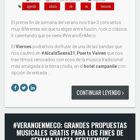
agenda
alcala
de
es
henares
El primer fin de semana del verano nos trae 3 conciertos
muy diferentes asi que tu eliges entre fusión, rock o clásica.
Ir calentando que se viene #VeranoEnMeco.
El
Viernes
podremos disfrutar de una de las bandas que
nos cautivó en
#AlcalaSuena21
,
Puerto Vaiven
que nos
trae ritmos renovados con ecos de la música tradicional
más arraigada a la tierra criolla, en el
hotel campanile
con
opción de entrada …
CONTINUAR LEYENDO
#VERANOENMECO: GRANDES PROPUESTAS
MUSICALES GRATIS PARA LOS FINES DE
SEMANA HASTA SEPTIEMBRE