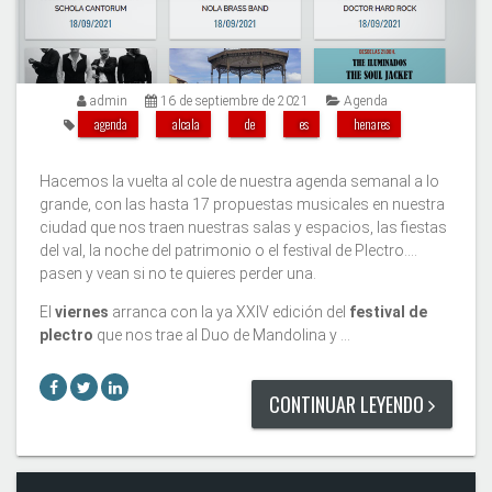
admin
16 de septiembre de 2021
Agenda
agenda
alcala
de
es
henares
Hacemos la vuelta al cole de nuestra agenda semanal a lo
grande, con las hasta 17 propuestas musicales en nuestra
ciudad que nos traen nuestras salas y espacios, las fiestas
del val, la noche del patrimonio o el festival de Plectro....
pasen y vean si no te quieres perder una.
El
viernes
arranca con la ya XXIV edición del
festival de
plectro
que nos trae al Duo de Mandolina y …
CONTINUAR LEYENDO